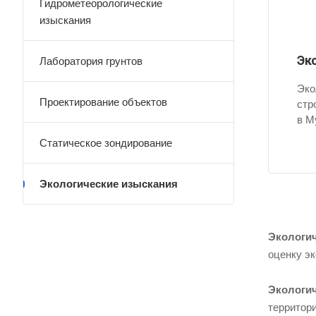
Гидрометеорологические
изыскания
Эк
Лаборатория грунтов
Эко
Проектирование объектов
стр
в М
Статическое зондирование
Экологические изыскания
Экологи
оценку э
Экологи
территори