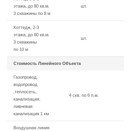
этажа, до 80 кв.м.
шт.
от
3 скважины по 8 м
Коттедж, 2-3
этажа, до 80 кв.м.
шт.
от
3 скважины
по 10 м
Стоимость Линейного Объекта
Газопровод,
водопровод
,теплосеть,
4 скв. по 6 п.м.
от
канализация,
ливневая
канализация 1 км
Воздушная линия