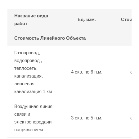
Название вида
Ед. изм.
Стоимос
работ
Стоимость Линейного Объекта
Газопровод,
водопровод ,
теплосеть,
4 скв. по 6 п.м.
от 
канализация,
ливневая
канализация 1 км
Воздушная линия
связи и
3 скв. по 5 п.м.
от 
электропередачи
напряжением